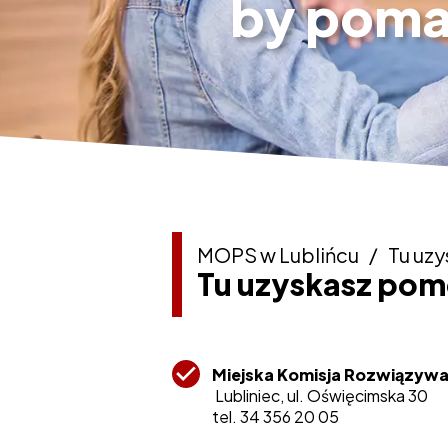
by pom
MOPS w Lublińcu
/
Tu uz
Tu uzyskasz po
Miejska Komisja Rozwiązyw
Lubliniec, ul. Oświęcimska 30
tel. 34 356 20 05