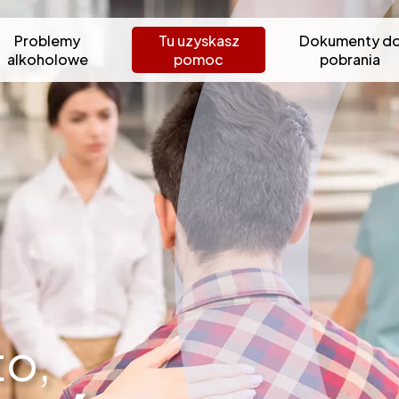
Problemy
Tu uzyskasz
Dokumenty d
alkoholowe
pomoc
pobrania
to,