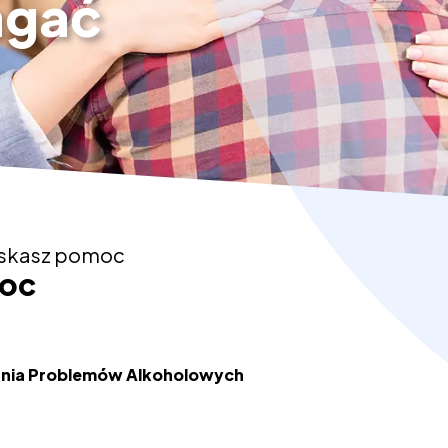
agać
yskasz pomoc
moc
ania Problemów Alkoholowych