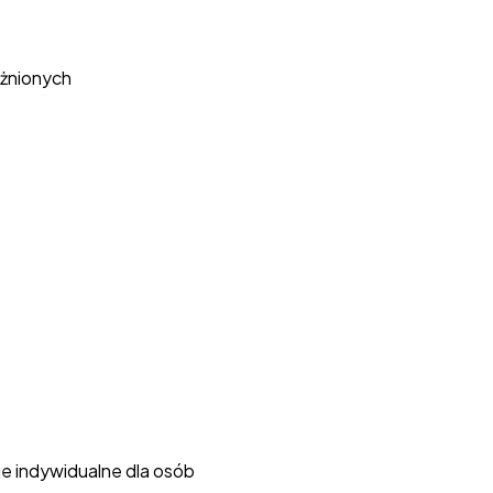
eżnionych
cje indywidualne dla osób