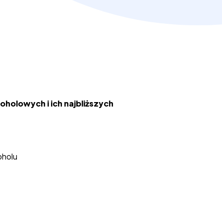
oholowych i ich najbliższych
oholu