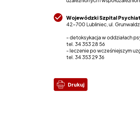
uzależnionych i współuzależnio
Wojewódzki Szpital Psychia
42-700 Lubliniec, ul. Grunwald
- detoksykacja w oddziałach psy
tel. 34 353 28 56
- leczenie po wcześniejszym uzg
tel. 34 353 29 36
Drukuj