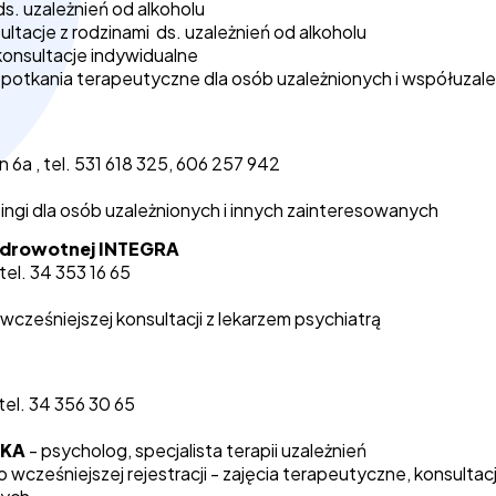
ds. uzależnień od alkoholu
ultacje z rodzinami ds. uzależnień od alkoholu
konsultacje indywidualne
spotkania terapeutyczne dla osób uzależnionych i współuzal
n 6a , tel. 531 618 325, 606 257 942
ingi dla osób uzależnionych i innych zainteresowanych
 Zdrowotnej INTEGRA
tel. 34 353 16 65
cześniejszej konsultacji z lekarzem psychiatrą
 tel. 34 356 30 65
SKA
- psycholog, specjalista terapii uzależnień
 wcześniejszej rejestracji - zajęcia terapeutyczne, konsulta