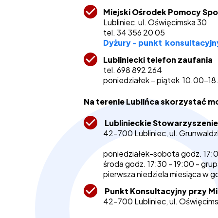
Miejski Ośrodek Pomocy Spo
Lubliniec, ul. Oświęcimska 30
tel. 34 356 20 05
Dyżury - punkt konsultacyjny 
Lubliniecki telefon zaufania
tel. 698 892 264
poniedziałek – piątek 10.00-18
Na terenie Lublińca skorzystać m
Lublinieckie Stowarzyszenie
42-700 Lubliniec, ul. Grunwaldzk
poniedziałek-sobota godz. 17:0
środa godz. 17:30 - 19:00 - gru
pierwsza niedziela miesiąca w g
Punkt Konsultacyjny przy M
42-700 Lubliniec, ul. Oświęcims