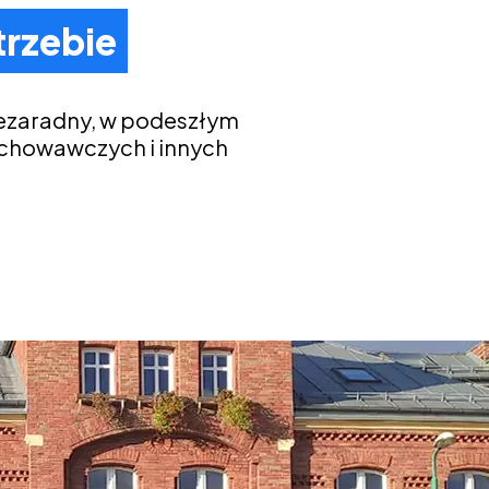
trzebie
iezaradny, w podeszłym
chowawczych i innych