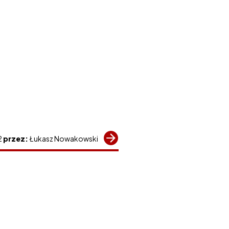
2
przez:
Łukasz Nowakowski