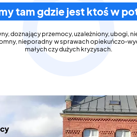
my tam gdzie jest ktoś w po
wny, doznający przemocy, uzależniony, ubogi, n
domny, nieporadny w sprawach opiekuńczo-wy
małych czy dużych kryzysach.
ocy