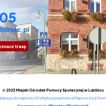
 05
liniec.pl
znacz trasę
©
2023 Miejski Ośrodek Pomocy Społecznej w Lublińcu
klaracja dostępności
|
Polityka prywatności
|
Mapa strony
|
Kont
Stworzone z pasji:
Mirosław Włodarczyk