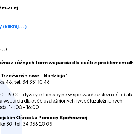
łecznej
(kliknij...)
.00
ożna z różnych form wsparcia dla osób z problemem alk
 Trzeźwościowe " Nadzieja"
a 48, tel. 34 351 10 46
0- 19:00 -dyżury informacyjne w sprawach uzależnień od alk
pa wsparcia dla osób uzależnionych i współuzależnionych
odz. 14;00 - 16:00
iejskim Ośrodku Pomocy Społecznej
ka 30, tel. 34 356 20 05