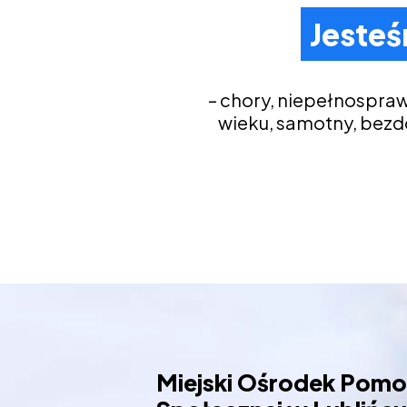
Jesteś
– chory, niepełnospra
wieku, samotny, bez
Miejski Ośrodek Pom