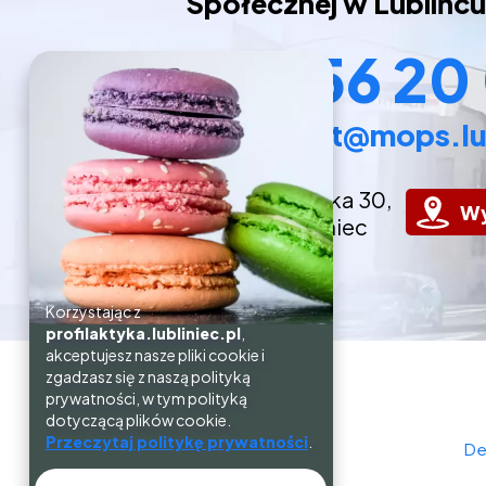
Społecznej w Lublińcu
34 356 20
sekretariat@mops.lub
ul. Oświęcimska 30,
Wy
42-700 Lubliniec
Korzystając z
profilaktyka.lubliniec.pl
,
akceptujesz nasze pliki cookie i
zgadzasz się z naszą polityką
prywatności, w tym polityką
dotyczącą plików cookie.
Przeczytaj politykę prywatności
.
De